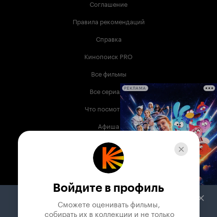
Соглашение
Правила рекомендаций
Справка
Кинопоиск PRO
Все фильмы
Все сериалы
РЕКЛАМА
Что посмотреть
Афиша
Музыка
Телепрограмма
Книги
Войдите в профиль
Служба поддержки
Сможете оценивать фильмы,

 собирать их в коллекции и не только