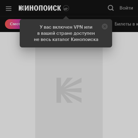
Войти
Онлайн-кинотеатр
Билеты в 
Смотреть кино
У вас включен VPN или
в вашей стране доступен
не весь каталог Кинопоиска