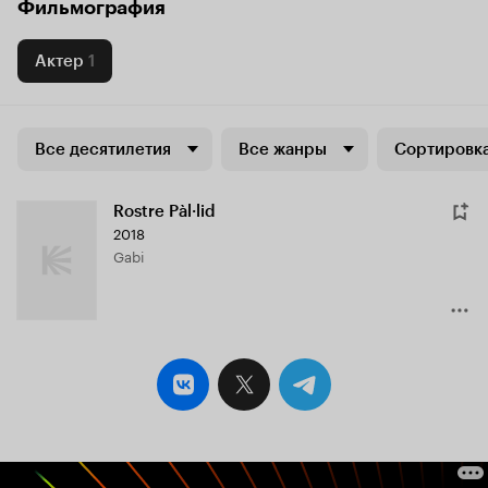
Фильмография
Актер
1
Все десятилетия
Все жанры
Сортировка
Rostre Pàl·lid
2018
Gabi