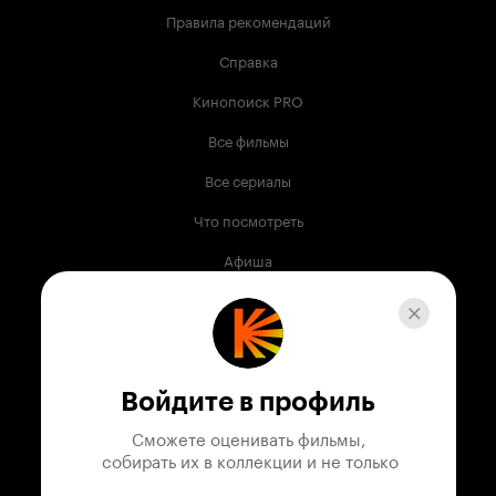
Правила рекомендаций
Справка
Кинопоиск PRO
Все фильмы
Все сериалы
Что посмотреть
Афиша
Музыка
Телепрограмма
Книги
Войдите в профиль
Служба поддержки
Сможете оценивать фильмы,

 собирать их в коллекции и не только
© 2003 —
2026
,
Кинопоиск
18
+