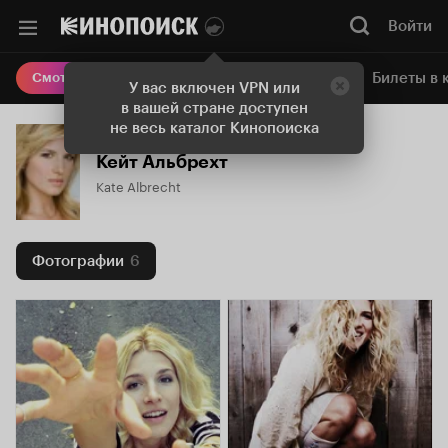
Войти
Онлайн-кинотеатр
Билеты в 
Смотреть кино
У вас включен VPN или
в вашей стране доступен
не весь каталог Кинопоиска
Кейт Альбрехт
Kate Albrecht
Фотографии
6