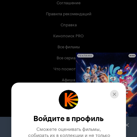
Соглашение
Правила рекомендаций
Справка
Кинопоиск PRO
Все фильмы
Все сериалы
РЕКЛАМА
Что посмотреть
Афиша
Музыка
Телепрограмма
Книги
Войдите в профиль
Служба поддержки
Сможете оценивать фильмы,

 собирать их в коллекции и не только