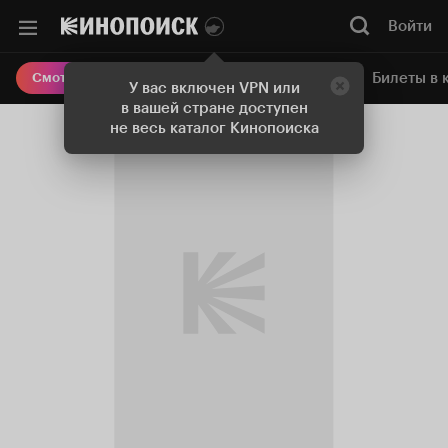
Войти
Онлайн-кинотеатр
Билеты в 
Смотреть кино
У вас включен VPN или
в вашей стране доступен
не весь каталог Кинопоиска