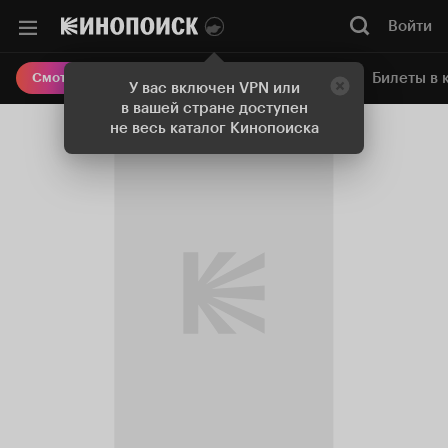
Войти
Онлайн-кинотеатр
Билеты в 
Смотреть кино
У вас включен VPN или
в вашей стране доступен
не весь каталог Кинопоиска