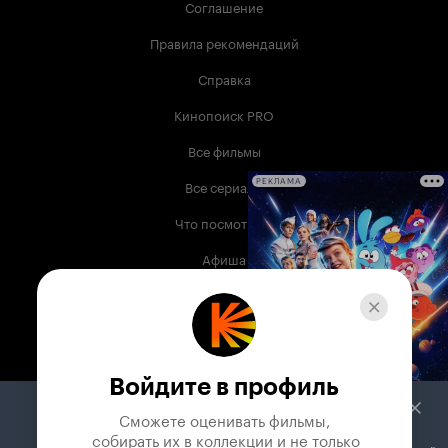
Соглашение
Правила рекомендаций
Справка
Кинопоиск PRO
Все фильмы
Все сериалы
РЕКЛАМА
Что посмотреть
Афиша
Музыка
Телепрограмма
Книги
Войдите в профиль
Служба поддержки
Сможете оценивать фильмы,

 собирать их в коллекции и не только