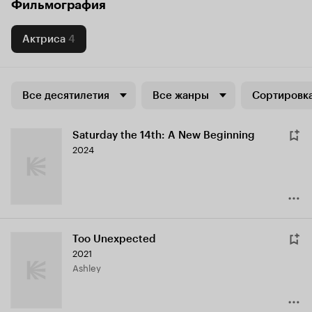
Фильмография
Актриса
4
Все десятилетия
Все жанры
Сортировка
Saturday the 14th: A New Beginning
2024
Too Unexpected
2021
Ashley