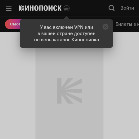
Войти
Онлайн-кинотеатр
Билеты в 
Смотреть кино
У вас включен VPN или
в вашей стране доступен
не весь каталог Кинопоиска