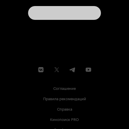
Соглашение
Правила рекомендаций
Справка
Кинопоиск PRO