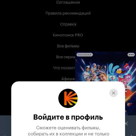
Соглашение
Правила рекомендаций
Справка
Кинопоиск PRO
Все фильмы
Все сериалы
РЕКЛАМА
Что посмотреть
Афиша
Музыка
Телепрограмма
Книги
Войдите в профиль
Служба поддержки
Сможете оценивать фильмы,

 собирать их в коллекции и не только