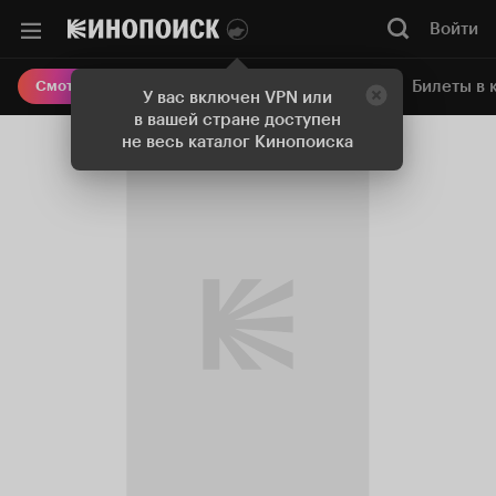
Войти
Онлайн-кинотеатр
Билеты в 
Смотреть кино
У вас включен VPN или
в вашей стране доступен
не весь каталог Кинопоиска