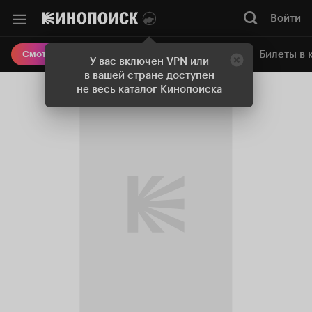
Войти
Онлайн-кинотеатр
Билеты в 
Смотреть кино
У вас включен VPN или
в вашей стране доступен
не весь каталог Кинопоиска