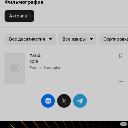
Фильмография
Актриса
1
Все десятилетия
Все жанры
Сортировка
Yazidi
2019
Female Smuggler