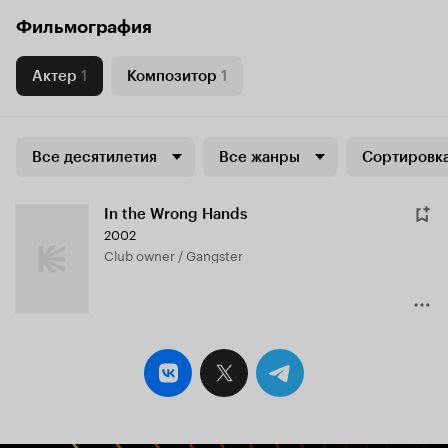
Фильмография
Актер
1
Композитор
1
Все десятилетия
Все жанры
Сортировка
In the Wrong Hands
2002
Club owner / Gangster