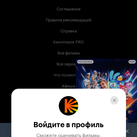
Соглашение
Правила рекомендаций
Справка
Кинопоиск PRO
Все фильмы
Все сериалы
РЕКЛАМА
Что посмотреть
Афиша
Музыка
Телепрограмма
Книги
Войдите в профиль
Служба поддержки
Сможете оценивать фильмы,
