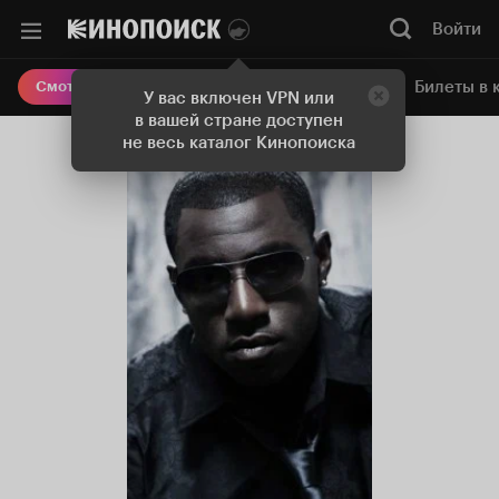
Войти
Онлайн-кинотеатр
Билеты в 
Смотреть кино
У вас включен VPN или
в вашей стране доступен
не весь каталог Кинопоиска