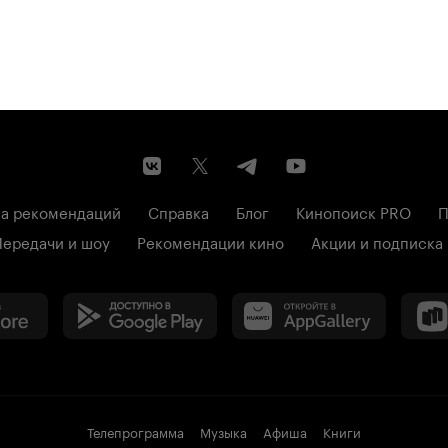
а рекомендаций
Справка
Блог
Кинопоиск PRO
П
Передачи и шоу
Рекомендации кино
Акции и подписка
Телепрограмма
Музыка
Афиша
Книги