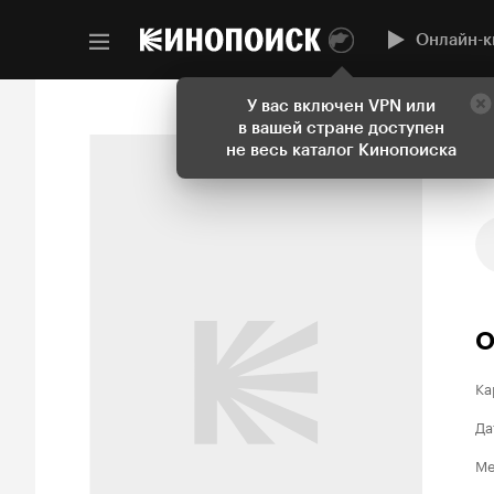
Онлайн-к
У вас включен VPN или
в вашей стране доступен
не весь каталог Кинопоиска
О
Ка
Да
Ме