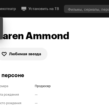
инотеатр
Установить на ТВ
Karen Ammond
Любимая звезда
 персоне
рьера
Продюсер
та рождения
—
сто рождения
—