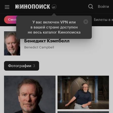
Войти
Онлайн-кинотеатр
Билеты в 
Смотреть кино
У вас включен VPN или
в вашей стране доступен
не весь каталог Кинопоиска
Бенедикт Кэмпбелл
Benedict Campbell
Фотографии
3