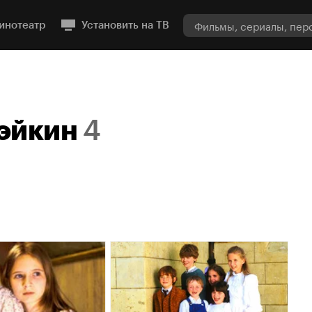
инотеатр
Установить на ТВ
эйкин
4