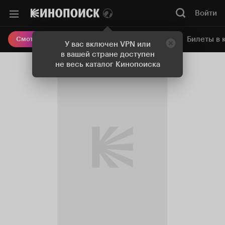
Войти
Онлайн-кинотеатр
Билеты в 
Смотреть кино
У вас включен VPN или
в вашей стране доступен
не весь каталог Кинопоиска