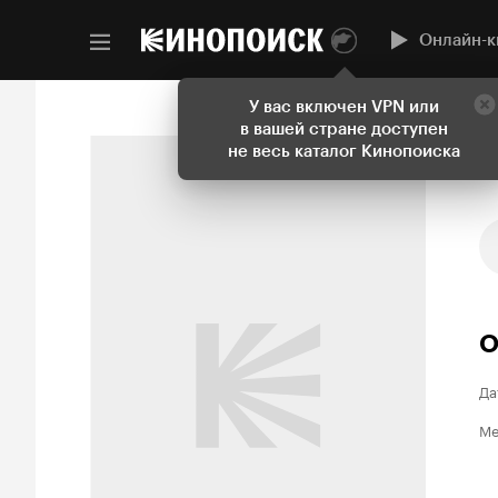
Онлайн-к
У вас включен VPN или
в вашей стране доступен
не весь каталог Кинопоиска
О
Да
Ме