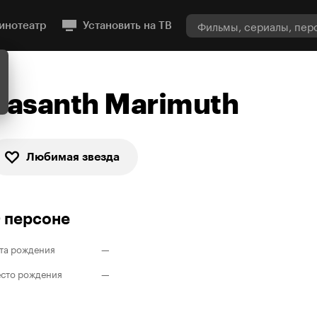
инотеатр
Установить на ТВ
Vasanth Marimuth
Любимая звезда
 персоне
та рождения
—
сто рождения
—