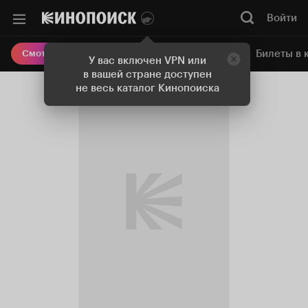
Войти
Онлайн-кинотеатр
Билеты в 
Смотреть кино
У вас включен VPN или
в вашей стране доступен
не весь каталог Кинопоиска