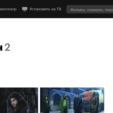
инотеатр
Установить на ТВ
н
2