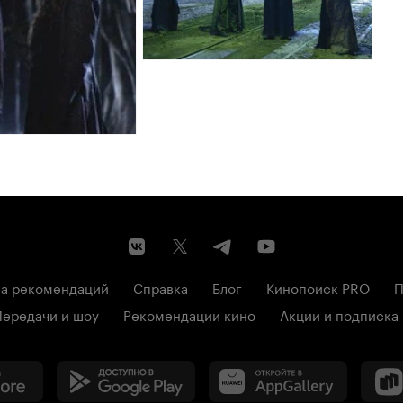
а рекомендаций
Справка
Блог
Кинопоиск PRO
П
Передачи и шоу
Рекомендации кино
Акции и подписка