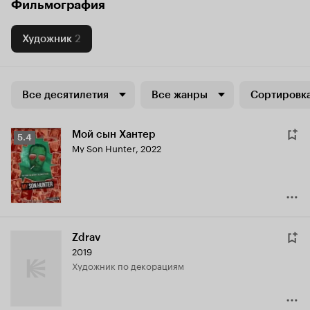
Фильмография
Художник
2
Все десятилетия
Все жанры
Сортировка
Мой сын Хантер
Рейтинг
5.4
My Son Hunter
,
2022
Кинопоиска
5.4
Zdrav
2019
Художник по декорациям