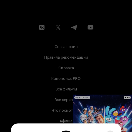
Соглашение
Правила рекомендаций
Справка
Кинопоиск PRO
Все фильмы
Все сериалы
РЕКЛАМА
Что посмотреть
Афиша
Музыка