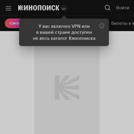
Войти
Онлайн-кинотеатр
Билеты в 
Смотреть кино
У вас включен VPN или
в вашей стране доступен
не весь каталог Кинопоиска