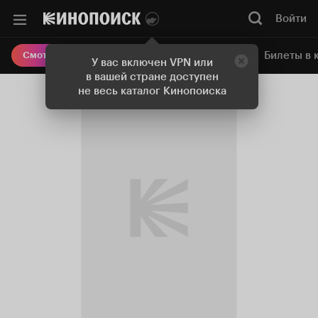
Войти
Онлайн-кинотеатр
Билеты в 
Смотреть кино
У вас включен VPN или
в вашей стране доступен
не весь каталог Кинопоиска