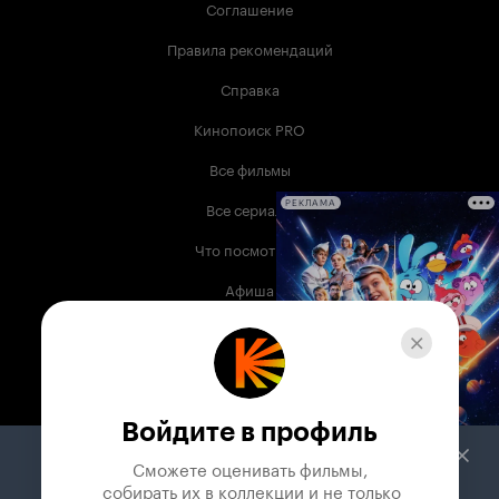
Соглашение
Правила рекомендаций
Справка
Кинопоиск PRO
Все фильмы
Все сериалы
РЕКЛАМА
Что посмотреть
Афиша
Музыка
Телепрограмма
Книги
Войдите в профиль
Служба поддержки
Сможете оценивать фильмы,

 собирать их в коллекции и не только