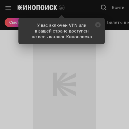
Войти
Онлайн-кинотеатр
Билеты в 
Смотреть кино
У вас включен VPN или
в вашей стране доступен
не весь каталог Кинопоиска