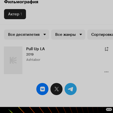
Фильмография
Актер
1
Все десятилетия
Все жанры
Сортировка
Pull Up LA
2019
Ashtabor