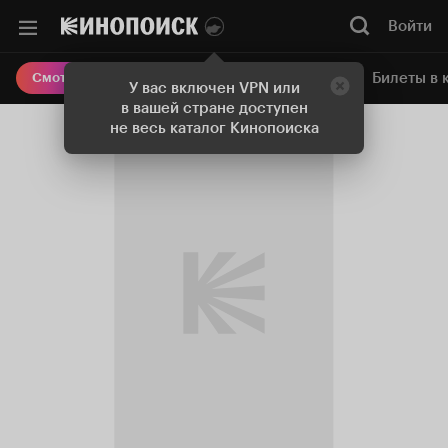
Войти
Онлайн-кинотеатр
Билеты в 
Смотреть кино
У вас включен VPN или
в вашей стране доступен
не весь каталог Кинопоиска