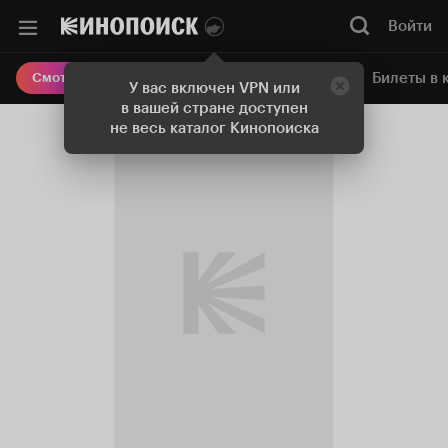
Войти
Онлайн-кинотеатр
Билеты в 
Смотреть кино
У вас включен VPN или
в вашей стране доступен
не весь каталог Кинопоиска