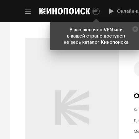
Онлайн-к
У вас включен VPN или
в вашей стране доступен
не весь каталог Кинопоиска
О
Ка
Да
Ме