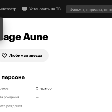
инотеатр
Установить на ТВ
Aage Aune
Любимая звезда
 персоне
рьера
Оператор
та рождения
—
сто рождения
—