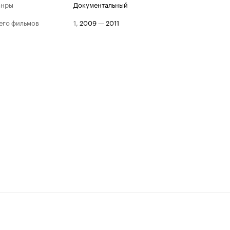
анры
документальный
его фильмов
1
,
2009
—
2011