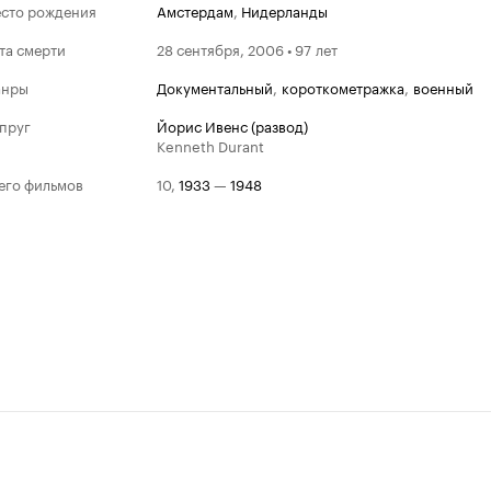
сто рождения
Амстердам
,
Нидерланды
та смерти
28 сентября, 2006 • 97 лет
анры
документальный
,
короткометражка
,
военный
пруг
Йорис Ивенс (развод)
Kenneth Durant
его фильмов
10
,
1933
—
1948