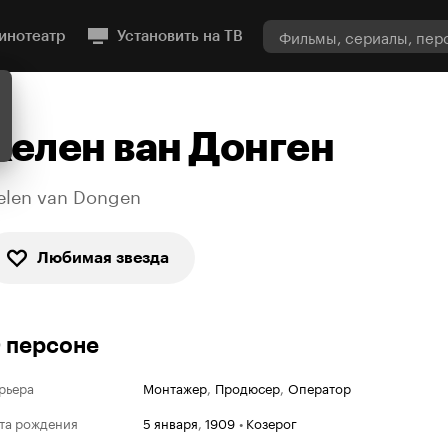
инотеатр
Установить на ТВ
Хелен ван Донген
elen van Dongen
Любимая звезда
 персоне
рьера
Монтажер
,
Продюсер
,
Оператор
та рождения
5 января
,
1909
•
Козерог