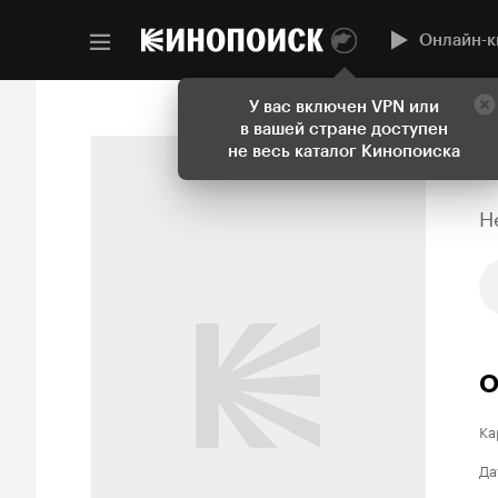
Онлайн-к
У вас включен VPN или
в вашей стране доступен
не весь каталог Кинопоиска
H
О
Ка
Да