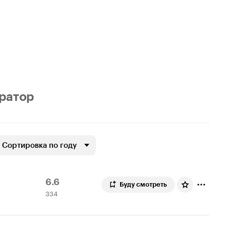
ратор
Сортировка по году
Рейтинг
334
6.6
Буду смотреть
334
Кинопоиска
оценки
6.6