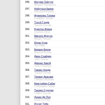
296.
Мэгуми Тоёгути
Megumi Toyoguchi
297.
Нобутоси Канна
Nobutoshi Kanna
298.
Фумихико Татики
Fumihiko Tachiki
299.
Тэссё Гэнда
Tessho Genda
300.
Куинтон Флинн
Quinton Flynn
301.
Мисато Фукуэн
Misato Fukuen
302.
Юдзи Уэда
Yuji Ueda
303.
Брианн Брози
Brianne Brozey
304.
Джон Снайдер
John Snyder
305.
Дженис Кавэй
Janice Kawaye
306.
Такако Хонда
Takako Honda
307.
Тинацу Акасаки
Chinatsu Akasaki
308.
Кристофер Сабат
Christopher Sabat
309.
Тихиро Судзуки
Chihiro Suzuki
310.
Дэрин Де Пол
Darin De Paul
311.
Иссин Тиба