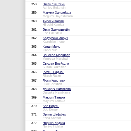
358.
Эшли Экштейн
Ashley Eckstein
359.
Мэгуми Хаясибара
Megumi Hayashibara
360.
Хироси Камия
Hiroshi Kamiya
361.
Эрик Эдельштейн
Eric Edelstein
362.
Кадзухико Иноуэ
Kazuhiko Inoue
363.
Кэнди Мило
Candi Milo
364.
Ванесса Маршалл
Vanessa Marshall
365.
Сьюзан Блэйксли
Susan Blakeslee
366.
Ритеш Раджан
Ritesh Rajan
367.
Люси Кристиан
Luci Christian
368.
Даисукэ Намикава
Daisuke Namikawa
369.
Маюми Танака
Mayumi Tanaka
370.
Боб Берген
Bob Bergen
371.
Эрика Шаффер
Erica Shaffer
372.
Норико Хидака
Noriko Hidaka