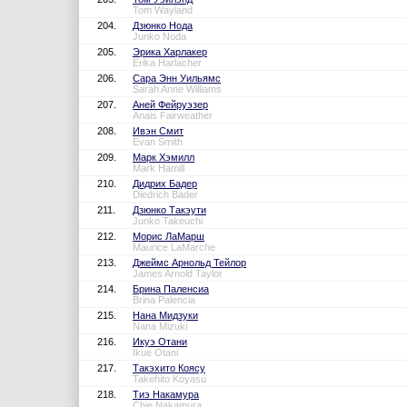
Tom Wayland
204.
Дзюнко Нода
Junko Noda
205.
Эрика Харлакер
Erika Harlacher
206.
Сара Энн Уильямс
Sarah Anne Williams
207.
Аней Фейруэзер
Anais Fairweather
208.
Ивэн Смит
Evan Smith
209.
Марк Хэмилл
Mark Hamill
210.
Дидрих Бадер
Diedrich Bader
211.
Дзюнко Такэути
Junko Takeuchi
212.
Морис ЛаМарш
Maurice LaMarche
213.
Джеймс Арнольд Тейлор
James Arnold Taylor
214.
Брина Паленсиа
Brina Palencia
215.
Нана Мидзуки
Nana Mizuki
216.
Икуэ Отани
Ikue Otani
217.
Такэхито Коясу
Takehito Koyasu
218.
Тиэ Накамура
Chie Nakamura