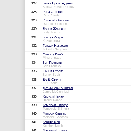
327.
Бекка Прюитт-Денни
Bekka Prewitt-Denney
328.
Рена Стробер
Rena Strober
329.
Рэйчел Робинсон
Rachel Robinson
330.
Джоди Ждаресс
Jody Jaress
331.
Кадзуэ Икура
Kazue Ikura
332.
Такаси Нагасако
Takashi Nagasako
333.
Минору Инаба
Minoru Inaba
334.
Бен Пронски
Ben Pronsky
335.
Сонни Стрейт
Sonny Strait
336.
Дж.Д. Стоун
J.D. Stone
337.
Джэми МакГоннигал
Jamie McGonnigal
338.
Харухи Нанао
Haruhi Nanao
339.
Томоюки Симура
Tomoyuki Shimura
340.
Милоди Спивак
Melodee Spevack
341.
Ксанте Хюн
Xanthe Huynh
342.
Масааки Цукада