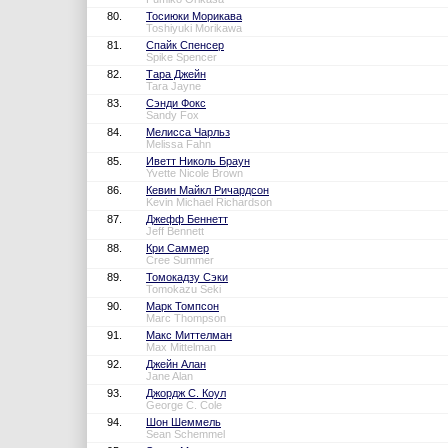
80.
Тосиюки Морикава
Toshiyuki Morikawa
81.
Спайк Спенсер
Spike Spencer
82.
Тара Джейн
Tara Jayne
83.
Сэнди Фокс
Sandy Fox
84.
Мелисса Чарльз
Melissa Fahn
85.
Иветт Николь Браун
Yvette Nicole Brown
86.
Кевин Майкл Ричардсон
Kevin Michael Richardson
87.
Джефф Беннетт
Jeff Bennett
88.
Кри Саммер
Cree Summer
89.
Томокадзу Сэки
Tomokazu Seki
90.
Марк Томпсон
Marc Thompson
91.
Макс Миттелман
Max Mittelman
92.
Джейн Алан
Jane Alan
93.
Джордж С. Коул
George C. Cole
94.
Шон Шеммель
Sean Schemmel