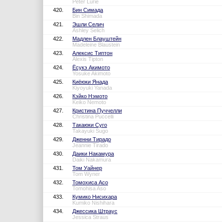
Peter Lurie
420.
Бин Симада
Bin Shimada
421.
Эшли Селич
Ashley Selich
422.
Мадлен Блауштейн
Madeleine Blaustein
423.
Алексис Типтон
Alexis Tipton
424.
Ёсукэ Акимото
Yosuke Akimoto
425.
Киёюки Янада
Kiyoyuki Yanada
426.
Кэйко Нэмото
Keiko Nemoto
427.
Кристина Пуччелли
Christina Puccelli
428.
Такаюки Суго
Takayuki Sugo
429.
Дженни Тирадо
Jeannie Tirado
430.
Даики Накамура
Daiki Nakamura
431.
Том Уайнер
Tom Wyner
432.
Томохиса Асо
Tomohisa Aso
433.
Кумико Нисихара
Kumiko Nishihara
434.
Джессика Штраус
Jessica Straus