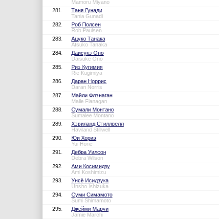
Mamoru Miyano
281.
Таня Гунади
Tania Gunadi
282.
Роб Полсен
Rob Paulsen
283.
Ацуко Танака
Atsuko Tanaka
284.
Даисукэ Оно
Daisuke Ono
285.
Риэ Кугимия
Rie Kugimiya
286.
Даран Норрис
Daran Norris
287.
Майли Флэнаган
Maile Flanagan
288.
Сумали Монтано
Sumalee Montano
289.
Хэвиланд Стиллвелл
Haviland Stillwell
290.
Юи Хориэ
Yui Horie
291.
Дебра Уилсон
Debra Wilson
292.
Ами Косимидзу
Ami Koshimizu
293.
Унсё Исидзука
Unsho Ishizuka
294.
Суми Симамото
Sumi Shimamoto
295.
Джейми Марчи
Jamie Marchi