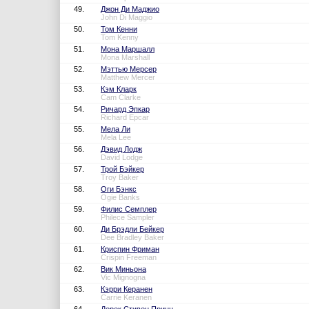
49.
Джон Ди Маджио
John Di Maggio
50.
Том Кенни
Tom Kenny
51.
Мона Маршалл
Mona Marshall
52.
Мэттью Мерсер
Matthew Mercer
53.
Кэм Кларк
Cam Clarke
54.
Ричард Эпкар
Richard Epcar
55.
Мела Ли
Mela Lee
56.
Дэвид Лодж
David Lodge
57.
Трой Бэйкер
Troy Baker
58.
Оги Бэнкс
Ogie Banks
59.
Филис Семплер
Philece Sampler
60.
Ди Брэдли Бейкер
Dee Bradley Baker
61.
Криспин Фриман
Crispin Freeman
62.
Вик Миньона
Vic Mignogna
63.
Кэрри Керанен
Carrie Keranen