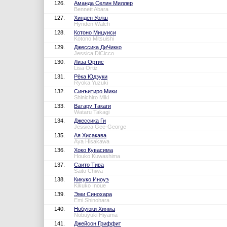
126.
Аманда Селин Миллер
Bennett Abara
127.
Хинден Уолш
Hynden Walch
128.
Котоно Мицуиси
Kotono Mitsuishi
129.
Джессика ДиЧикко
Jessica DiCicco
130.
Лиза Ортис
Lisa Ortiz
131.
Рёка Юдзуки
Ryoka Yuzuki
132.
Синъитиро Мики
Shinichiro Miki
133.
Ватару Такаги
Wataru Takagi
134.
Джессика Ги
Jessica Gee-George
135.
Ая Хисакава
Aya Hisakawa
136.
Хоко Кувасима
Houko Kuwashima
137.
Саито Тива
Saito Chiwa
138.
Кикуко Иноуэ
Kikuko Inoue
139.
Эми Синохара
Emi Shinohara
140.
Нобуюки Хияма
Nobuyuki Hiyama
141.
Джейсон Гриффит