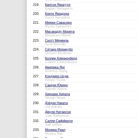
219.
Каппэи Ямагути
Kappei Yamaguchi
220.
Коити Ямадэра
Koichi Yamadera
221.
Миюки Савасиро
Miyuki Sawashiro
222.
Масакадзу Морита
Masakazu Morita
223.
Скотт Менвиль
Scott Menville
224.
Сётаро Морикубо
Shotaro Morikubo
225.
Коллин Клинкенберд
Colleen Clinkenbeard
226.
Америка Янг
America Young
227.
Кэндзиро Цуда
Kenjiro Tsuda
228.
Сацуки Юкино
Satsuki Yukino
229.
Хироаки Хирата
Hiroaki Hirata
230.
Дзёдзи Наката
Joji Nakata
231.
Джули Натансон
Julie Nathanson
232.
Салли Саффиоти
Salli Saffioti
233.
Моника Риал
Monica Rial