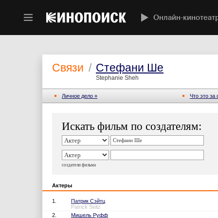
Онлайн-кинотеат
Связи
/
Стефани Ше
Stephanie Sheh
Личное дело »
Что это за
Искать фильм по создателям:
создатели фильма
Актеры
1.
Патрик Сэйтц
Patrick Seitz
2.
Мишель Руфф