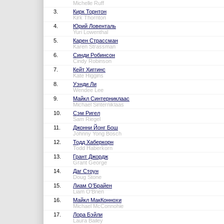
Michelle Ruff
3.
Кирк Торнтон
Kirk Thornton
4.
Юрий Ловенталь
Yuri Lowenthal
5.
Карен Страссман
Karen Strassman
6.
Синди Робинсон
Cindy Robinson
7.
Кейт Хиггинс
Kate Higgins
8.
Уэнди Ли
Wendee Lee
9.
Майкл Синтерниклаас
Michael Sinterniklaas
10.
Сэм Ригел
Sam Riegel
11.
Джонни Йонг Бош
Johnny Yong Bosch
12.
Тодд Хаберкорн
Todd Haberkorn
13.
Грант Джордж
Grant George
14.
Даг Стоун
Doug Stone
15.
Лиам О’Брайен
Liam O'Brien
16.
Майкл МакКоннохи
Michael McConnohie
17.
Лора Бэйли
Laura Bailey