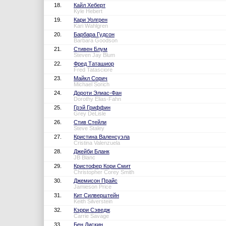
18.
Кайл Хеберт
Kyle Hebert
19.
Кари Уолгрен
Kari Wahlgren
20.
Барбара Гудсон
Barbara Goodson
21.
Стивен Блум
Steven Jay Blum
22.
Фред Таташиор
Fred Tatasciore
23.
Майкл Сорич
Michael Sorich
24.
Дороти Элиас-Фан
Dorothy Elias-Fahn
25.
Грэй Гриффин
Grey DeLisle
26.
Стив Стейли
Steve Staley
27.
Кристина Валенсуэла
Cristina Valenzuela
28.
Джейби Бланк
JB Blanc
29.
Кристофер Кори Смит
Christopher Corey Smith
30.
Джемисон Прайс
Jamieson Price
31.
Кит Силверштейн
Keith Silverstein
32.
Кэрри Сэведж
Carrie Savage
33.
Бен Дискин