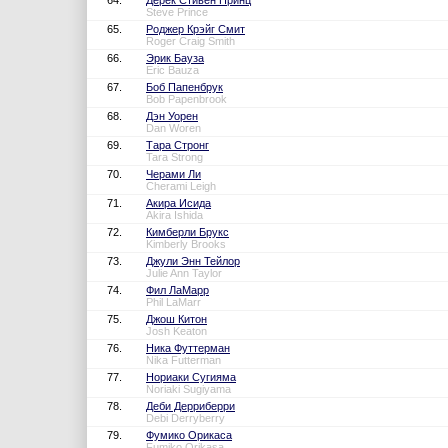
64.
Дерек Стивен Принц
Steve Prince
65.
Роджер Крэйг Смит
Roger Craig Smith
66.
Эрик Бауза
Eric Bauza
67.
Боб Папенбрук
Bob Papenbrook
68.
Дэн Уорен
Dan Woren
69.
Тара Стронг
Tara Strong
70.
Черами Ли
Cherami Leigh
71.
Акира Исида
Akira Ishida
72.
Кимберли Брукс
Kimberly Brooks
73.
Джули Энн Тейлор
Julie Ann Taylor
74.
Фил ЛаМарр
Phil LaMarr
75.
Джош Китон
Josh Keaton
76.
Ника Футтерман
Nika Futterman
77.
Нориаки Сугияма
Noriaki Sugiyama
78.
Деби Дерриберри
Debi Derryberry
79.
Фумико Орикаса
Fumiko Orikasa