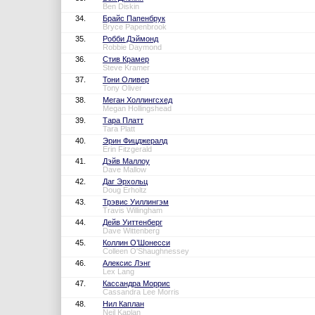
Ben Diskin
34.
Брайс Папенбрук
Bryce Papenbrook
35.
Робби Дэймонд
Robbie Daymond
36.
Стив Крамер
Steve Kramer
37.
Тони Оливер
Tony Oliver
38.
Меган Холлингсхед
Megan Hollingshead
39.
Тара Платт
Tara Platt
40.
Эрин Фицджералд
Erin Fitzgerald
41.
Дэйв Маллоу
Dave Mallow
42.
Даг Эрхольц
Doug Erholtz
43.
Трэвис Уиллингэм
Travis Willingham
44.
Дейв Уиттенберг
Dave Wittenberg
45.
Коллин О’Шонесси
Colleen O'Shaughnessey
46.
Алексис Лэнг
Lex Lang
47.
Кассандра Моррис
Cassandra Lee Morris
48.
Нил Каплан
Neil Kaplan