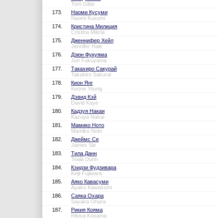
Tom Gibis
173.
Наоми Кусуми
Naomi Kusumi
174.
Кристина Милиция
Cristina Milizia
175.
Дженнифер Хейл
Jennifer Hale
176.
Дзюн Фукуяма
Jun Fukuyama
177.
Такахиро Сакурай
Takahiro Sakurai
178.
Кион Янг
Keone Young
179.
Дэвид Кэй
David Kaye
180.
Кадзуя Накаи
Kazuya Nakai
181.
Мамико Ното
Mamiko Noto
182.
Джеймс Се
James Sie
183.
Тила Данн
Teala Dunn
184.
Кэидзи Фудзивара
Keiji Fujiwara
185.
Аяко Кавасуми
Ayako Kawasumi
186.
Саяка Охара
Sayaka Ohara
187.
Рикия Кояма
Rikiya Koyama