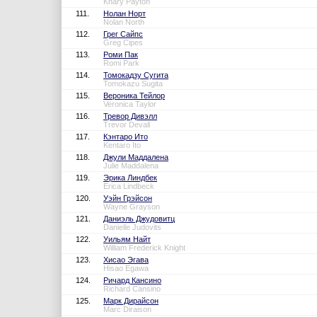
Khary Payton
111.
Нолан Норт
Nolan North
112.
Грег Сайпс
Greg Cipes
113.
Роми Пак
Romi Park
114.
Томокадзу Сугита
Tomokazu Sugita
115.
Вероника Тейлор
Veronica Taylor
116.
Тревор Дивэлл
Trevor Devall
117.
Кэнтаро Ито
Kentaro Ito
118.
Джули Маддалена
Julie Maddalena
119.
Эрика Линдбек
Erica Lindbeck
120.
Уэйн Грэйсон
Wayne Grayson
121.
Даниэль Джудовитц
Danielle Judovits
122.
Уильям Найт
William Frederick Knight
123.
Хисао Эгава
Hisao Egawa
124.
Ричард Кансино
Richard Cansino
125.
Марк Дирайсон
Marc Diraison