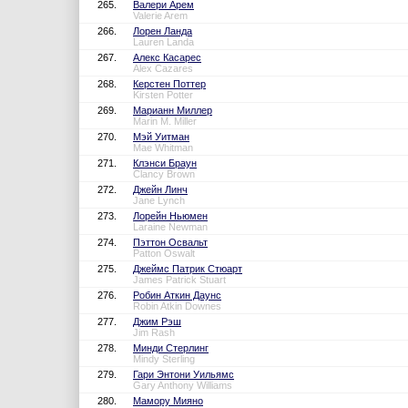
265.
Валери Арем
Valerie Arem
266.
Лорен Ланда
Lauren Landa
267.
Алекс Касарес
Alex Cazares
268.
Керстен Поттер
Kirsten Potter
269.
Марианн Миллер
Marin M. Miller
270.
Мэй Уитман
Mae Whitman
271.
Клэнси Браун
Clancy Brown
272.
Джейн Линч
Jane Lynch
273.
Лорейн Ньюмен
Laraine Newman
274.
Пэттон Освальт
Patton Oswalt
275.
Джеймс Патрик Стюарт
James Patrick Stuart
276.
Робин Аткин Даунс
Robin Atkin Downes
277.
Джим Рэш
Jim Rash
278.
Минди Стерлинг
Mindy Sterling
279.
Гари Энтони Уильямс
Gary Anthony Williams
280.
Мамору Мияно