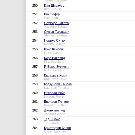
Taiten Kusunoki
250.
Ким Штраусс
Kim Strauss
251.
Рик Зефф
Rick Zieff
252.
Ясухиро Такато
Yasuhiro Takato
253.
Синъя Такахаси
Shinya Takahashi
254.
Норико Ситая
Noriko Shitaya
255.
Крис Кейсон
Chris Cason
256.
Кира Баклэнд
Kira Buckland
257.
Р. Брюс Эллиотт
R. Bruce Elliott
258.
Кацухиса Хоки
Katsuhisa Hoki
259.
Кадзунари Танака
Kazunari Tanaka
260.
Николас Ройе
Nicolas Roye
261.
Брэндон Поттер
Brandon Potter
262.
Джонкуил Гуд
Jonquil Goode
263.
Тед Льюис
Ted Lewis
264.
Кристофер Хэкни
Chris Hackney