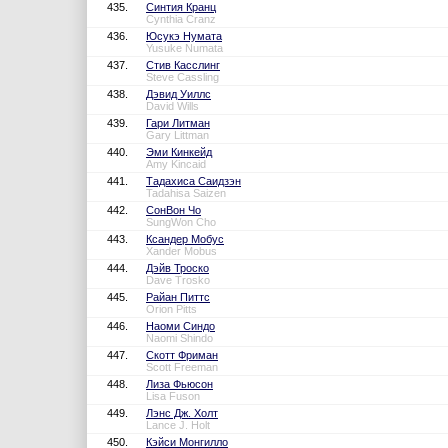
435.
Синтия Кранц
Cynthia Cranz
436.
Юсукэ Нумата
Yusuke Numata
437.
Стив Касслинг
Steve Cassling
438.
Дэвид Уиллс
David Wills
439.
Гари Литман
Gary Littman
440.
Эми Кинкейд
Amy Kincaid
441.
Тадахиса Саидзэн
Tadahisa Saizen
442.
СонВон Чо
SungWon Cho
443.
Ксандер Мобус
Xander Mobus
444.
Дэйв Троско
Dave Trosko
445.
Райан Питтс
Orion Pitts
446.
Наоми Синдо
Naomi Shindo
447.
Скотт Фриман
Scott Freeman
448.
Лиза Фьюсон
Lisa Fuson
449.
Лэнс Дж. Холт
Lance J. Holt
450.
Кэйси Монгилло