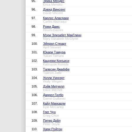
95.
Эрика Мендес
Erica Mendez
96.
Дэвид Винсент
David Vincent
97.
Карлос Аласраки
Carlos Alazraqui
98.
Роми Дамс
Hiromi Dames
99.
Мэри Элизабет МакГлинн
Mary Elizabeth McGlynn
100.
Эйприл Стюарт
April Stewart
101.
Юкари Тамура
Yukari Tamura
102.
Кацуюки Конъиси
Katsuyuki Konishi
103.
Талесин Джаффе
Taliesin Jaffe
104.
Уолли Уингерт
Wally Wingert
105.
Дэйв Митчелл
Dave Mitchell
106.
Даррел Гилбо
Darrel Guilbeau
107.
Кайл Маккарли
Kyle McCarley
108.
Грег Чун
Greg Chun
109.
Питер Дойл
Peter Doyle
110.
Хари Пэйтон