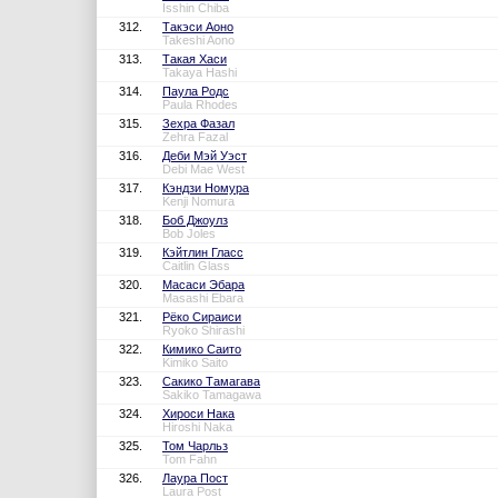
Isshin Chiba
312.
Такэси Аоно
Takeshi Aono
313.
Такая Хаси
Takaya Hashi
314.
Паула Родс
Paula Rhodes
315.
Зехра Фазал
Zehra Fazal
316.
Деби Мэй Уэст
Debi Mae West
317.
Кэндзи Номура
Kenji Nomura
318.
Боб Джоулз
Bob Joles
319.
Кэйтлин Гласс
Caitlin Glass
320.
Масаси Эбара
Masashi Ebara
321.
Рёко Сираиси
Ryoko Shirashi
322.
Кимико Саито
Kimiko Saito
323.
Сакико Тамагава
Sakiko Tamagawa
324.
Хироси Нака
Hiroshi Naka
325.
Том Чарльз
Tom Fahn
326.
Лаура Пост
Laura Post