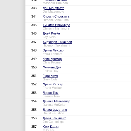
Masaaki Tsukada
343.
Даи Мацумото
Dai Matsumoto
344.
Хироси Сирокума
Hiroshi Shirokuma
345.
Тинами Нисимура
Chinami Nishimura
346.
Джей Клейн
Jay Klein
347.
Хидэнори Такахаси
Hidenori Takahashi
348.
Эрика Ленхарт
Erika Lenhart
349.
Крис Кромер
Chris Kromer
350.
Фелиша Дэй
Felicia Day
351.
Гэри Коул
Gary Cole
352.
Фрэнк Уэлкер
Frank Welker
353.
Лорен Том
Lauren Tom
354.
Дэника Маккеллар
Danica McKellar
355.
Дэвид Фаустино
David Faustino
356.
Джим Каммингс
Jim Cummings
357.
Юки Кадзи
Yuki Kaji