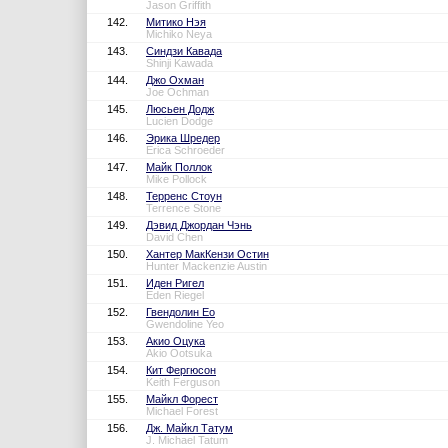
Jason Griffith
142.
Митико Нэя
Michiko Neya
143.
Синдзи Кавада
Shinji Kawada
144.
Джо Охман
Joe Ochman
145.
Люсьен Додж
Lucien Dodge
146.
Эрика Шредер
Erica Schroeder
147.
Майк Поллок
Mike Pollock
148.
Терренс Стоун
Terrence Stone
149.
Дэвид Джордан Чэнь
David Chen
150.
Хантер МакКензи Остин
Hunter Mackenzie Austin
151.
Иден Ригел
Eden Riegel
152.
Гвендолин Ео
Gwendoline Yeo
153.
Акио Оцука
Akio Ootsuka
154.
Кит Фергюсон
Keith Ferguson
155.
Майкл Форест
Michael Forest
156.
Дж. Майкл Татум
J. Michael Tatum