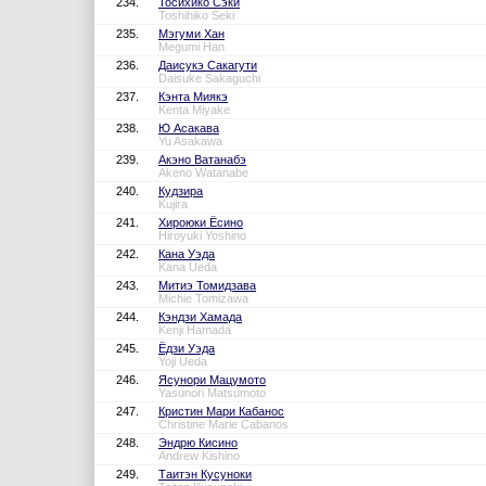
234.
Тосихико Сэки
Toshihiko Seki
235.
Мэгуми Хан
Megumi Han
236.
Даисукэ Сакагути
Daisuke Sakaguchi
237.
Кэнта Миякэ
Kenta Miyake
238.
Ю Асакава
Yu Asakawa
239.
Акэно Ватанабэ
Akeno Watanabe
240.
Кудзира
Kujira
241.
Хироюки Ёсино
Hiroyuki Yoshino
242.
Кана Уэда
Kana Ueda
243.
Митиэ Томидзава
Michie Tomizawa
244.
Кэндзи Хамада
Kenji Hamada
245.
Ёдзи Уэда
Yoji Ueda
246.
Ясунори Мацумото
Yasunori Matsumoto
247.
Кристин Мари Кабанос
Christine Marie Cabanos
248.
Эндрю Кисино
Andrew Kishino
249.
Таитэн Кусуноки