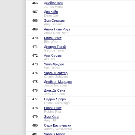
466.
Джеймс Хун
James Hong
467.
Дин Кэйн
Dean Cain
468.
Эми Седарис
Amy Sedaris
469.
Аника Нони Роуз
Anika Noni Rose
470.
Билли Уэст
Billy West
471.
Джордж Такэй
George Takei
472.
Али Хиллис
Ali Hillis
473.
Уилл Фридел
Will Friedle
474.
Чарли Шлаттер
Charlie Schlatter
475.
Джейсон Марсден
Jason Marsden
476.
Джек Де Сена
Jack De Sena
477.
Седрик Ярбро
Cedric Yarbrough
478.
Робби Рист
Robbie Rist
479.
Эми Хилл
Amy Hill
480.
Одри Василевски
Audrey Wasilewski
481.
Чарльз Адлер