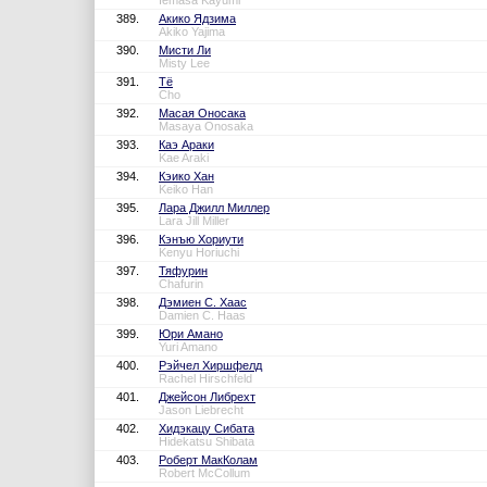
Iemasa Kayumi
389.
Акико Ядзима
Akiko Yajima
390.
Мисти Ли
Misty Lee
391.
Тё
Cho
392.
Масая Оносака
Masaya Onosaka
393.
Каэ Араки
Kae Araki
394.
Кэико Хан
Keiko Han
395.
Лара Джилл Миллер
Lara Jill Miller
396.
Кэнъю Хориути
Kenyu Horiuchi
397.
Тяфурин
Chafurin
398.
Дэмиен С. Хаас
Damien C. Haas
399.
Юри Амано
Yuri Amano
400.
Рэйчел Хиршфелд
Rachel Hirschfeld
401.
Джейсон Либрехт
Jason Liebrecht
402.
Хидэкацу Сибата
Hidekatsu Shibata
403.
Роберт МакКолам
Robert McCollum