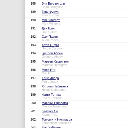
188.
Биу Биллингсли
Beau Billingslea
189.
Тору Фуруя
Toru Furuya
190.
Мик Уингерт
Mick Wingert
191.
Дэн Грин
Dan Green
192.
Оду Паден
Audu Paden
193.
Хотю Оцука
Hochu Otsuka
194.
Грегори Аббей
Gregory Abbey
195.
Марьев Херингтон
Marieve Herington
196.
Мики Ито
Miki Ito
197.
Тэцу Инада
Tetsu Inada
198.
Хитоми Набатамэ
Hitomi Nabatame
199.
Коити Тотика
Koichi Tochika
200.
Масаки Тэрасома
Masaki Terasoma
201.
Кадзуки Яо
Kazuki Yao
202.
Томомити Нисимура
Tomomichi Nishimura
203.
Том Уэйлэнд