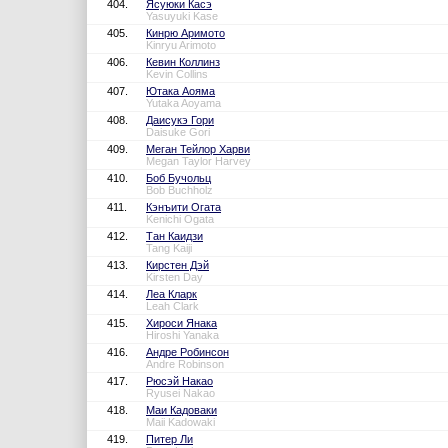
404.
Ясуюки Касэ
Yasuyuki Kase
405.
Кинрю Аримото
Kinryu Arimoto
406.
Кевин Коллинз
Kevin Collins
407.
Ютака Аояма
Yutaka Aoyama
408.
Даисукэ Гори
Daisuke Gori
409.
Меган Тейлор Харви
Megan Taylor Harvey
410.
Боб Бучольц
Bob Buchholz
411.
Кэнъити Огата
Kenichi Ogata
412.
Тан Каидзи
Tang Kaiji
413.
Кирстен Дэй
Kirsten Day
414.
Леа Кларк
Leah Clark
415.
Хироси Янака
Hiroshi Yanaka
416.
Андре Робинсон
Andre Robinson
417.
Рюсэй Накао
Ryusei Nakao
418.
Маи Кадоваки
Maii Kadowaki
419.
Питер Ли