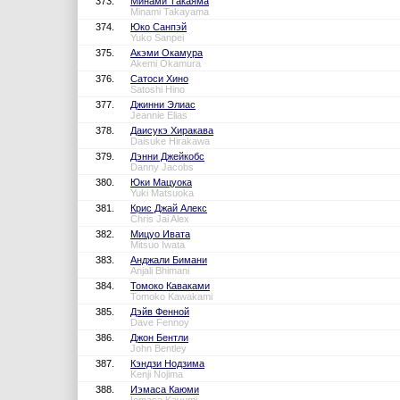
373.
Минами Такаяма
Minami Takayama
374.
Юко Санпэй
Yuko Sanpei
375.
Акэми Окамура
Akemi Okamura
376.
Сатоси Хино
Satoshi Hino
377.
Джинни Элиас
Jeannie Elias
378.
Даисукэ Хиракава
Daisuke Hirakawa
379.
Дэнни Джейкобс
Danny Jacobs
380.
Юки Мацуока
Yuki Matsuoka
381.
Крис Джай Алекс
Chris Jai Alex
382.
Мицуо Ивата
Mitsuo Iwata
383.
Анджали Бимани
Anjali Bhimani
384.
Томоко Каваками
Tomoko Kawakami
385.
Дэйв Фенной
Dave Fennoy
386.
Джон Бентли
John Bentley
387.
Кэндзи Нодзима
Kenji Nojima
388.
Иэмаса Каюми