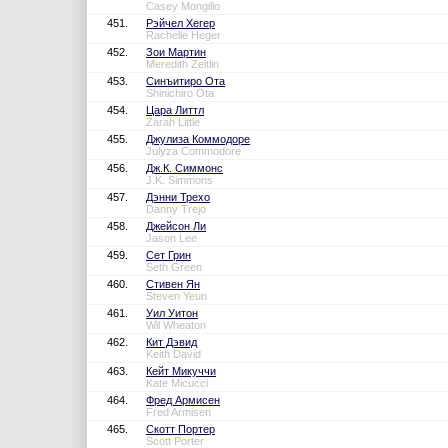
Casey Mongillo
451.
Рэйчел Хегер
Rachelle Heger
452.
Зои Мартин
Meredith Zeitlin
453.
Синъитиро Ота
Shinichiro Ota
454.
Цара Литтл
Zarah Little
455.
Джулиза Коммодоре
Julyza Commodore
456.
Дж.К. Симмонс
J.K. Simmons
457.
Дэнни Трехо
Danny Trejo
458.
Джейсон Ли
Jason Lee
459.
Сет Грин
Seth Green
460.
Стивен Ян
Steven Yeun
461.
Уил Уитон
Wil Wheaton
462.
Кит Дэвид
Keith David
463.
Кейт Микуччи
Kate Micucci
464.
Фред Армисен
Fred Armisen
465.
Скотт Портер
Scott Porter