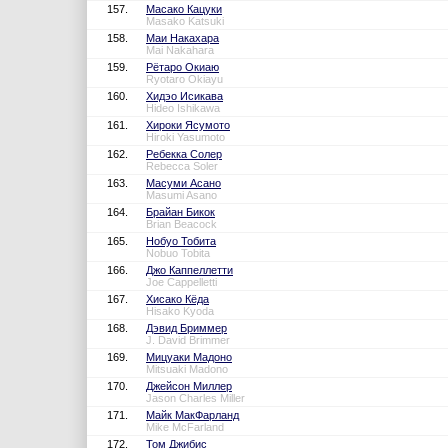
157.
Масако Кацуки
Masako Katsuki
158.
Маи Накахара
Mai Nakahara
159.
Рётаро Окиаю
Ryotaro Okiayu
160.
Хидэо Исикава
Hideo Ishikawa
161.
Хироки Ясумото
Hiroki Yasumoto
162.
Ребекка Солер
Rebecca Soler
163.
Масуми Асано
Masumi Asano
164.
Брайан Бикок
Brian Beacock
165.
Нобуо Тобита
Nobuo Tobita
166.
Джо Каппеллетти
Joe Cappelletti
167.
Хисако Кёда
Hisako Kyoda
168.
Дэвид Бриммер
J. David Brimmer
169.
Мицуаки Мадоно
Mitsuaki Madono
170.
Джейсон Миллер
Jason Charles Miller
171.
Майк МакФарланд
Mike McFarland
172.
Том Джибис