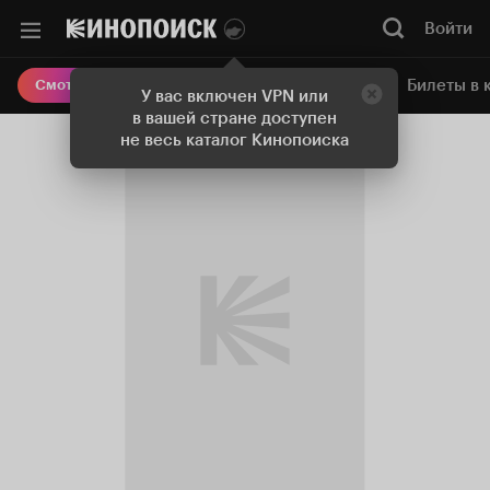
Войти
Онлайн-кинотеатр
Билеты в 
Смотреть кино
У вас включен VPN или
в вашей стране доступен
не весь каталог Кинопоиска