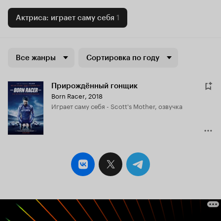
Актриса: играет саму себя
1
Все жанры
Сортировка по году
Прирождённый гонщик
Born Racer
,
2018
играет саму себя - Scott's Mother, озвучка