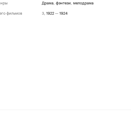
анры
драма
,
фэнтези
,
мелодрама
его фильмов
3
,
1922
—
1924