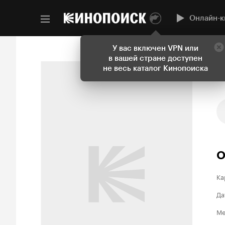
Онлайн-к
У вас включен VPN или
в вашей стране доступен
не весь каталог Кинопоиска
О
Ка
Да
Ме