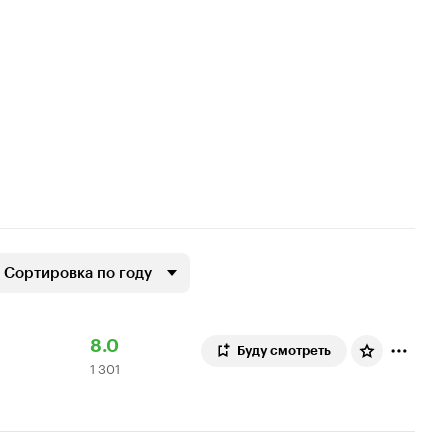
Сортировка по году
Рейтинг
1
8.0
Буду смотреть
1 301
Кинопоиска
301
8.0
оценка