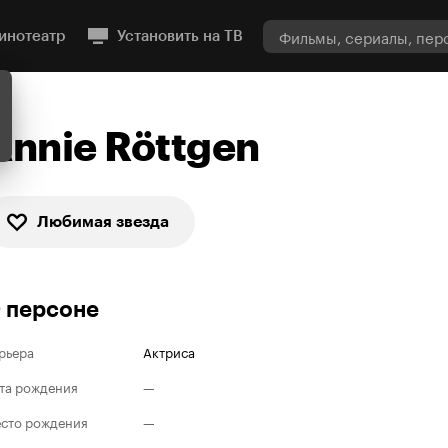
инотеатр
Установить на ТВ
Annie Röttgen
Любимая звезда
 персоне
рьера
Актриса
та рождения
—
сто рождения
—