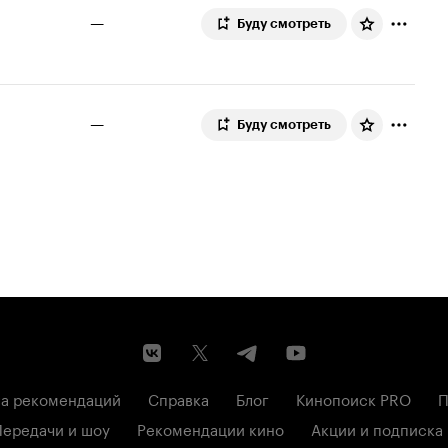
—
Буду смотреть
—
Буду смотреть
а рекомендаций
Справка
Блог
Кинопоиск PRO
П
Передачи и шоу
Рекомендации кино
Акции и подписка