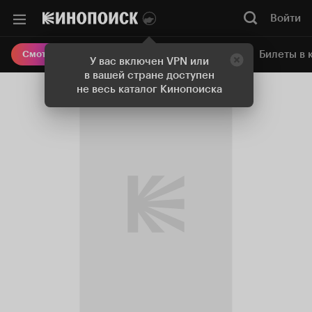
Войти
Онлайн-кинотеатр
Билеты в 
Смотреть кино
У вас включен VPN или
в вашей стране доступен
не весь каталог Кинопоиска