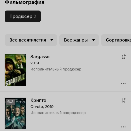
Фильмография
Продюсер
2
Все десятилетия
Все жанры
Сортировка
Sargasso
2019
исполнительный продюсер
Крипто
Рейтинг
6.3
Crypto
,
2019
Кинопоиска
исполнительный сопродюсер
6.3