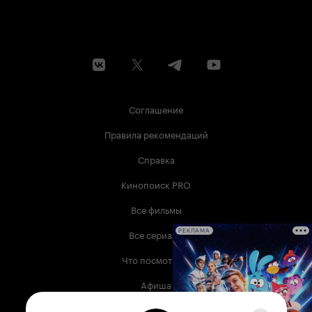
Соглашение
Правила рекомендаций
Справка
Кинопоиск PRO
Все фильмы
Все сериалы
РЕКЛАМА
Что посмотреть
Афиша
Музыка