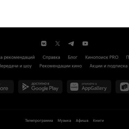
а рекомендаций
Справка
Блог
Кинопоиск PRO
П
Передачи и шоу
Рекомендации кино
Акции и подписка
Телепрограмма
Музыка
Афиша
Книги