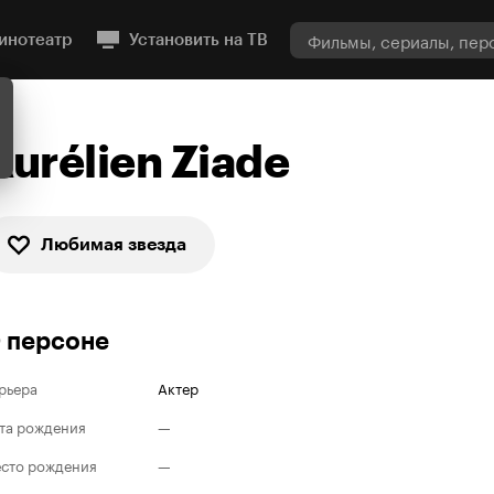
инотеатр
Установить на ТВ
Aurélien Ziade
Любимая звезда
 персоне
рьера
Актер
та рождения
—
сто рождения
—