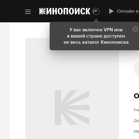
Онлайн-к
У вас включен VPN или
в вашей стране доступен
не весь каталог Кинопоиска
О
Ка
Да
Ме