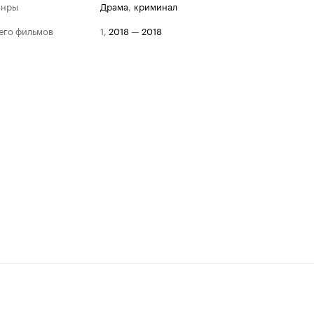
анры
драма
,
криминал
его фильмов
1
,
2018
—
2018