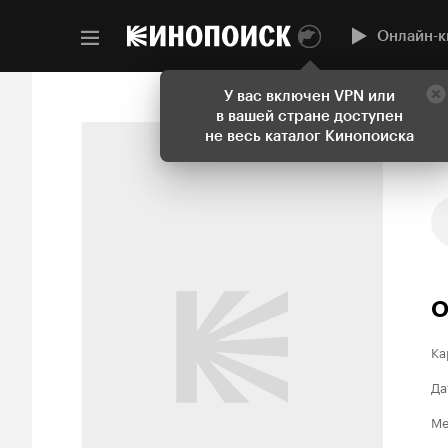
Онлайн-к
У вас включен VPN или
в вашей стране доступен
не весь каталог Кинопоиска
О
Ка
Да
Ме