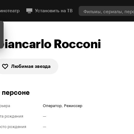
инотеатр
Установить на ТВ
Giancarlo Rocconi
Любимая звезда
 персоне
рьера
Оператор
,
Режиссер
та рождения
—
сто рождения
—