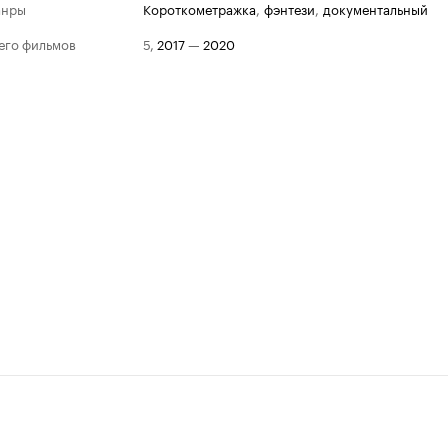
анры
короткометражка
,
фэнтези
,
документальный
его фильмов
5
,
2017
—
2020