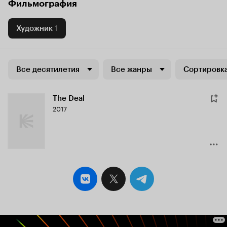
Фильмография
Художник
1
Все десятилетия
Все жанры
Сортировка
The Deal
2017