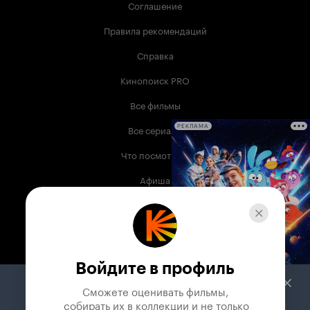
Соглашение
Правила рекомендаций
Справка
Кинопоиск PRO
Все фильмы
Все сериалы
РЕКЛАМА
Что посмотреть
Афиша
Музыка
Телепрограмма
Книги
Войдите в профиль
Служба поддержки
Сможете оценивать фильмы,

 собирать их в коллекции и не только