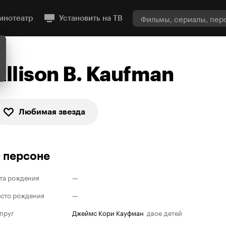
инотеатр
Установить на ТВ
Allison B. Kaufman
Любимая звезда
 персоне
та рождения
—
сто рождения
—
пруг
Джеймс Кори Кауфман
двое детей