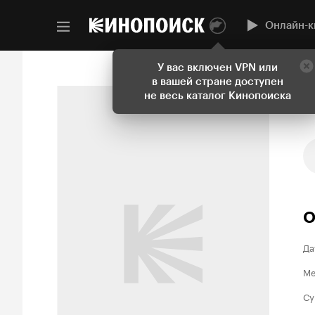
Онлайн-к
У вас включен VPN или
в вашей стране доступен
не весь каталог Кинопоиска
О
Да
Ме
Су