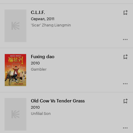
C.L.I.F.
Сериал, 2011
'Scar' Zhang Liangmin
Fuxing dao
2010
Gambler
Old Cow Vs Tender Grass
2010
Unfilial Son