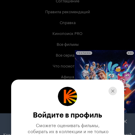
Соглашение
Правила рекомендаций
Справка
Кинопоиск PRO
Все фильмы
Все сериалы
РЕКЛАМА
Что посмотреть
Афиша
Музыка
Телепрограмма
Книги
Войдите в профиль
Служба поддержки
Сможете оценивать фильмы,

 собирать их в коллекции и не только
Кажется, вы используете блокировщик рекламы. Вместе с рекламой