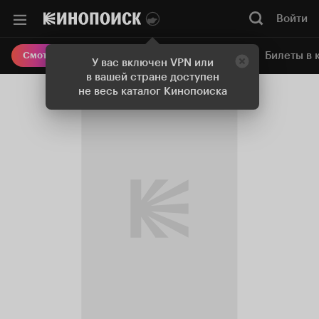
Войти
Онлайн-кинотеатр
Билеты в 
Смотреть кино
У вас включен VPN или
в вашей стране доступен
не весь каталог Кинопоиска