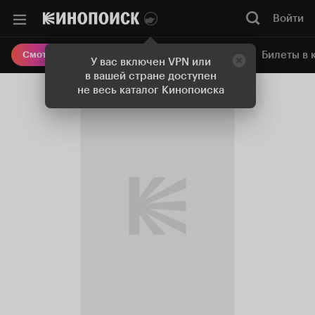
Войти
Онлайн-кинотеатр
Билеты в 
Смотреть кино
У вас включен VPN или
в вашей стране доступен
не весь каталог Кинопоиска