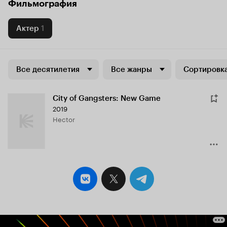
Фильмография
Актер
1
Все десятилетия
Все жанры
Сортировка
City of Gangsters: New Game
2019
Hector