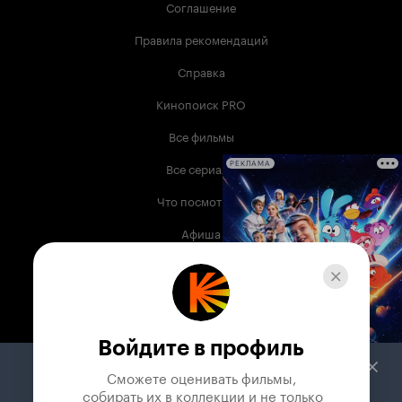
Соглашение
Правила рекомендаций
Справка
Кинопоиск PRO
Все фильмы
Все сериалы
РЕКЛАМА
Что посмотреть
Афиша
Музыка
Телепрограмма
Книги
Войдите в профиль
Служба поддержки
Сможете оценивать фильмы,

 собирать их в коллекции и не только