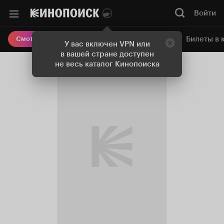
Войти
Онлайн-кинотеатр
Билеты в 
Смотреть кино
У вас включен VPN или
в вашей стране доступен
не весь каталог Кинопоиска