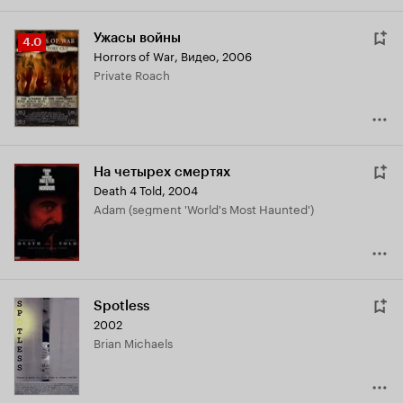
Ужасы войны
Рейтинг
4.0
Horrors of War
,
Видео, 2006
Кинопоиска
Private Roach
4.0
На четырех смертях
Death 4 Told
,
2004
Adam (segment 'World's Most Haunted')
Spotless
2002
Brian Michaels