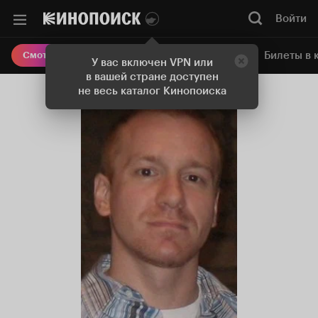
Войти
Онлайн-кинотеатр
Билеты в 
Смотреть кино
У вас включен VPN или
в вашей стране доступен
не весь каталог Кинопоиска