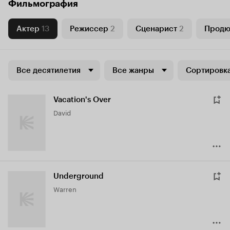
Фильмография
Актер
13
Режиссер
2
Сценарист
2
Продю
Все десятилетия
Все жанры
Сортировка
Vacation's Over
David
Underground
Warren