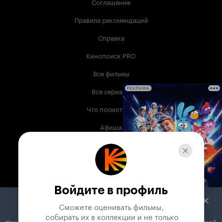
Соглашение
Правила рекомендаций
Справка
Кинопоиск PRO
Все фильмы
Все сериалы
РЕКЛАМА
Что посмотреть
Афиша
Музыка
Телепрограмма
Книги
Войдите в профиль
Служба поддержки
Сможете оценивать фильмы,

 собирать их в коллекции и не только
Кажется, вы используете блокировщик рекламы. Вместе с рекламой