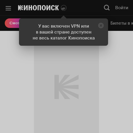
Войти
Онлайн-кинотеатр
Билеты в 
Смотреть кино
У вас включен VPN или
в вашей стране доступен
не весь каталог Кинопоиска