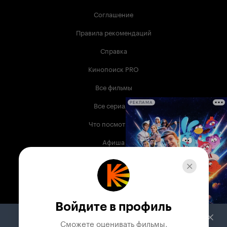
Соглашение
Правила рекомендаций
Справка
Кинопоиск PRO
Все фильмы
Все сериалы
РЕКЛАМА
Что посмотреть
Афиша
Музыка
Телепрограмма
Книги
Войдите в профиль
Служба поддержки
Сможете оценивать фильмы,
