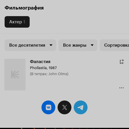
Фильмография
Актер
1
Все десятилетия
Все жанры
Сортировка
Фаластия
Phollastía
,
1987
(в титрах: John Olms)