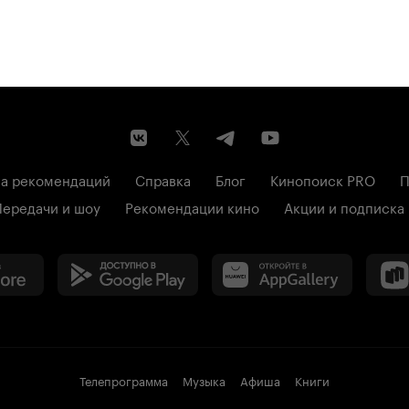
а рекомендаций
Справка
Блог
Кинопоиск PRO
П
Передачи и шоу
Рекомендации кино
Акции и подписка
Телепрограмма
Музыка
Афиша
Книги