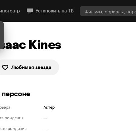
инотеатр
Установить на ТВ
Isaac Kines
Любимая звезда
 персоне
рьера
Актер
та рождения
—
сто рождения
—