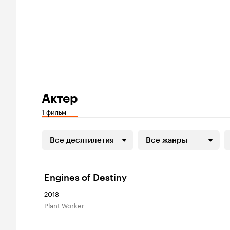
Актер
1 фильм
Все десятилетия
Все жанры
Engines of Destiny
2018
Plant Worker