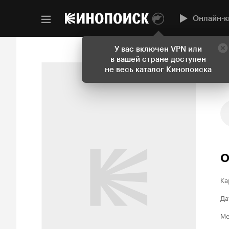
Онлайн-к
У вас включен VPN или
в вашей стране доступен
не весь каталог Кинопоиска
О
Ка
Да
Ме