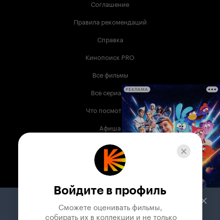
Соглашение
Правила рекомендаций
Справка
Кинопоиск PRO
Все фильмы
Все сериалы
РЕКЛАМА
Что посмотреть
Афиша
Музыка
Телепрограмма
Книги
Войдите в профиль
Служба поддержки
Сможете оценивать фильмы,

 собирать их в коллекции и не только