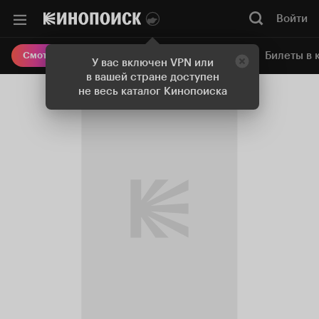
Войти
Онлайн-кинотеатр
Билеты в 
Смотреть кино
У вас включен VPN или
в вашей стране доступен
не весь каталог Кинопоиска