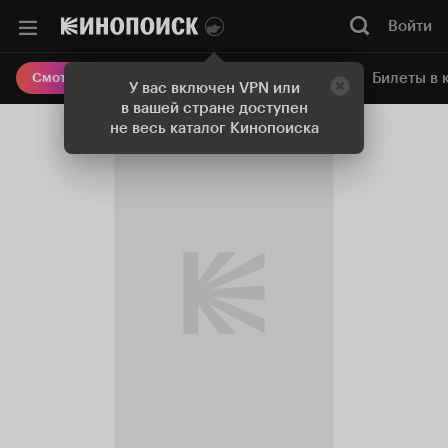
Войти
Онлайн-кинотеатр
Билеты в 
Смотреть кино
У вас включен VPN или
в вашей стране доступен
не весь каталог Кинопоиска