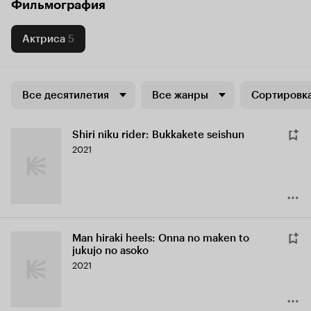
Фильмография
Актриса
5
Все десятилетия
Все жанры
Сортировка
Shiri niku rider: Bukkakete seishun
2021
Man hiraki heels: Onna no maken to
jukujo no asoko
2021