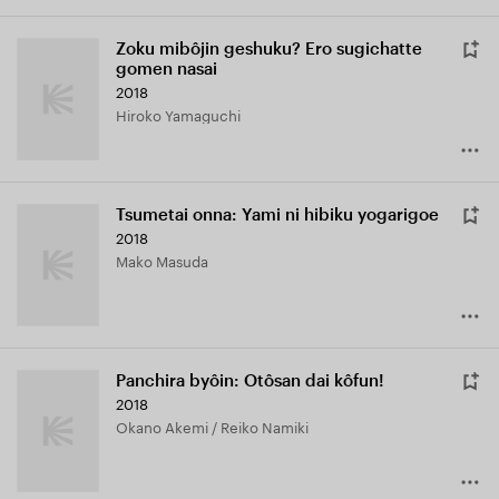
Zoku mibôjin geshuku? Ero sugichatte
gomen nasai
2018
Hiroko Yamaguchi
Tsumetai onna: Yami ni hibiku yogarigoe
2018
Mako Masuda
Panchira byôin: Otôsan dai kôfun!
2018
Okano Akemi / Reiko Namiki