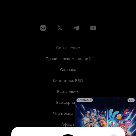
Соглашение
Правила рекомендаций
Справка
Кинопоиск PRO
Все фильмы
Все сериалы
РЕКЛАМА
Что посмотреть
Афиша
Музыка