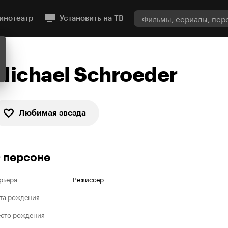
инотеатр
Установить на ТВ
Michael Schroeder
Любимая звезда
 персоне
рьера
Режиссер
та рождения
—
сто рождения
—