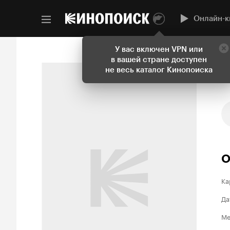
Онлайн-к
У вас включен VPN или
в вашей стране доступен
не весь каталог Кинопоиска
О
Ка
Да
Ме