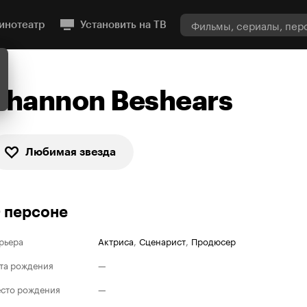
инотеатр
Установить на ТВ
Shannon Beshears
Любимая звезда
 персоне
рьера
Актриса
,
Сценарист
,
Продюсер
та рождения
—
сто рождения
—