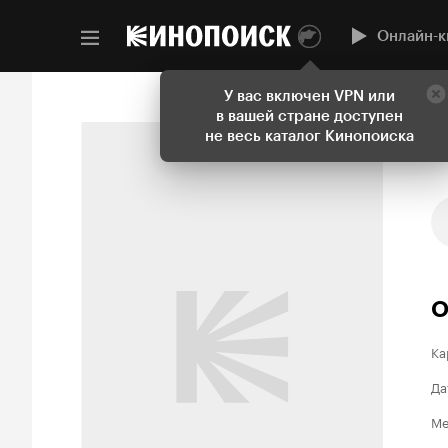
Онлайн-к
У вас включен VPN или
в вашей стране доступен
не весь каталог Кинопоиска
О
Ка
Да
Ме