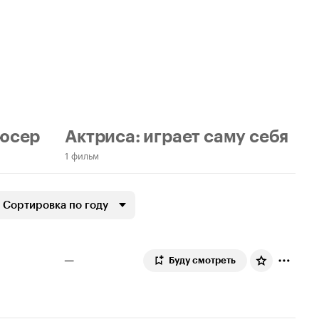
юсер
Актриса: играет саму себя
1 фильм
Сортировка по году
—
Буду смотреть