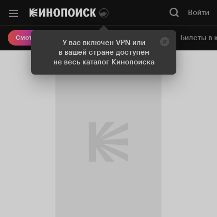
Войти
Онлайн-кинотеатр
Билеты в 
Смотреть кино
У вас включен VPN или
в вашей стране доступен
не весь каталог Кинопоиска