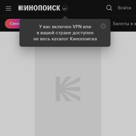
Войти
Онлайн-кинотеатр
Билеты в 
Смотреть кино
У вас включен VPN или
в вашей стране доступен
не весь каталог Кинопоиска