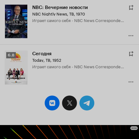
NBC: Вечерние новости
NBC Nightly News
,
ТВ, 1970
играет самого себя - NBC News Correspondent
Сегодня
Рейтинг
6.8
Today
,
ТВ, 1952
Кинопоиска
играет самого себя - NBC News Correspondent
6.8