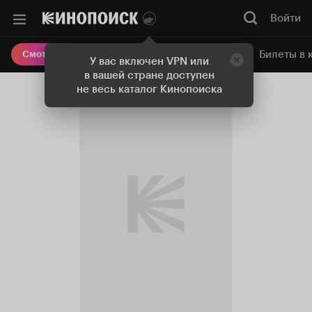
Войти
Онлайн-кинотеатр
Билеты в 
Смотреть кино
У вас включен VPN или
в вашей стране доступен
не весь каталог Кинопоиска