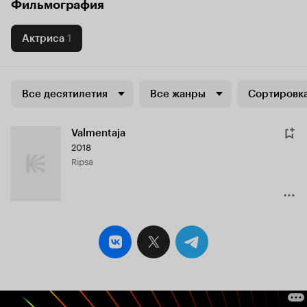
Фильмография
Актриса
1
Все десятилетия
Все жанры
Сортировка
Valmentaja
2018
Ripsa