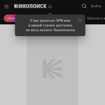
Войти
Онлайн-кинотеатр
Билеты в 
Смотреть кино
У вас включен VPN или
в вашей стране доступен
не весь каталог Кинопоиска