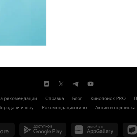
а рекомендаций
Справка
Блог
Кинопоиск PRO
П
Передачи и шоу
Рекомендации кино
Акции и подписка