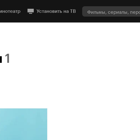
инотеатр
Установить на ТВ
н
1