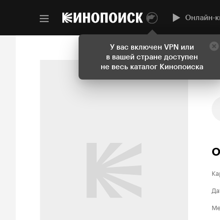
Онлайн-к
У вас включен VPN или
в вашей стране доступен
не весь каталог Кинопоиска
О
Ка
Да
Ме