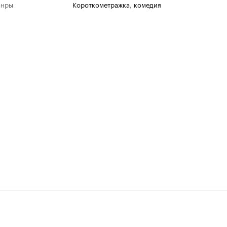
анры
короткометражка
,
комедия