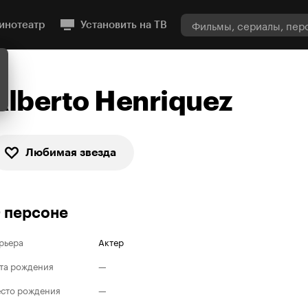
инотеатр
Установить на ТВ
Alberto Henriquez
Любимая звезда
 персоне
рьера
Актер
та рождения
—
сто рождения
—