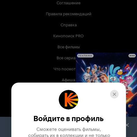
Соглашение
Правила рекомендаций
Справка
Кинопоиск PRO
Все фильмы
Все сериалы
РЕКЛАМА
Что посмотреть
Афиша
Музыка
Телепрограмма
Книги
Войдите в профиль
Служба поддержки
Сможете оценивать фильмы,

 собирать их в коллекции и не только