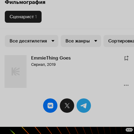
Фильмография
Сценарист
1
Все десятилетия
Все жанры
Сортировка
EmmieThing Goes
Сериал, 2019