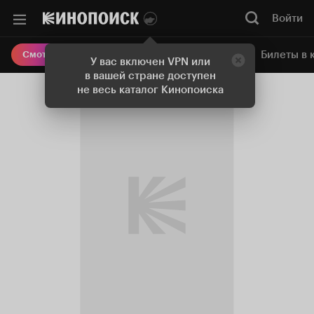
Войти
Онлайн-кинотеатр
Билеты в 
Смотреть кино
У вас включен VPN или
в вашей стране доступен
не весь каталог Кинопоиска