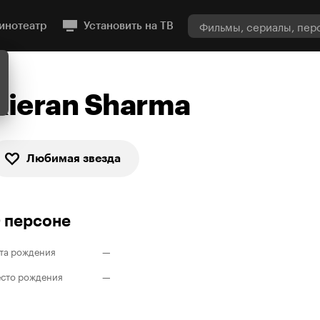
инотеатр
Установить на ТВ
Kieran Sharma
Любимая звезда
 персоне
та рождения
—
сто рождения
—