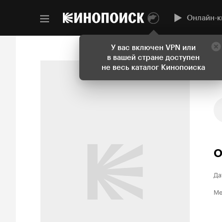
Онлайн-к
У вас включен VPN или
в вашей стране доступен
не весь каталог Кинопоиска
О
Да
Ме