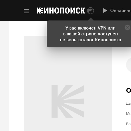
Онлайн-к
У вас включен VPN или
в вашей стране доступен
не весь каталог Кинопоиска
О
Да
Ме
Вс