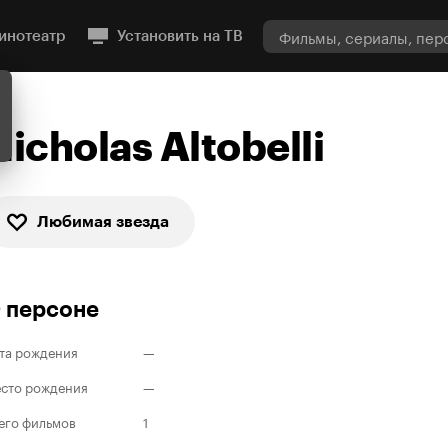
инотеатр
Установить на ТВ
Nicholas Altobelli
Любимая звезда
 персоне
та рождения
—
сто рождения
—
его фильмов
1