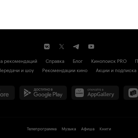
а рекомендаций
Справка
Блог
Кинопоиск PRO
П
Передачи и шоу
Рекомендации кино
Акции и подписка
Телепрограмма
Музыка
Афиша
Книги