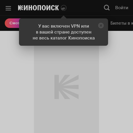
Войти
Онлайн-кинотеатр
Билеты в 
Смотреть кино
У вас включен VPN или
в вашей стране доступен
не весь каталог Кинопоиска